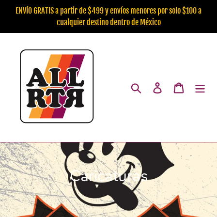
Ir
ENVÍO GRATIS a partir de $499 y envíos menores por solo $100 a
directamente
cualquier destino dentro de México
al
contenido
Buscar
Ingresar
Carrito
C
Caricaturas
o
l