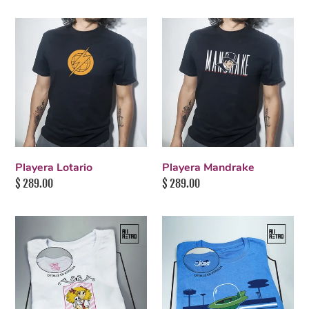
habitual
de
oferta
Playera
Playera
Lotario
Mandrake
Playera Lotario
Playera Mandrake
Precio
$ 289.00
Precio
$ 289.00
habitual
habitual
Playera
Playera
Candy
Supersónicos
Candy