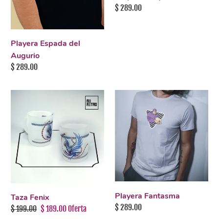
Precio
$ 289.00
habitual
Playera Espada del
Augurio
Precio
$ 289.00
habitual
Taza
Playera
Fenix
Fantasma
Playera Fantasma
Taza Fenix
Precio
$ 289.00
Precio
$ 199.00
Precio
$ 189.00
Oferta
habitual