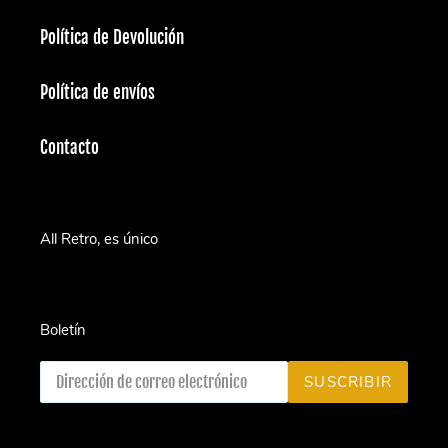
Política de Devolución
Política de envíos
Contacto
All Retro, es único
Boletín
Suscríbete
SUSCRIBIR
a
nuestra
lista