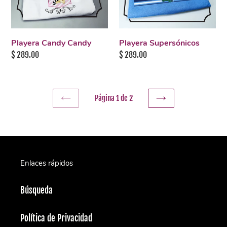
Playera Candy Candy
Playera Supersónicos
Precio
$ 289.00
Precio
$ 289.00
habitual
habitual
Página 1 de 2
PAGINA
SIGUIENTE
ANTERIOR
PÁGINA
Enlaces rápidos
Búsqueda
Política de Privacidad